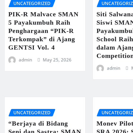
UNCATEGORIZED
UNCATEGORI
PIK-R Malvace SMAN
Siti Salwan
5 Payakumbuh Raih
Siswi SMA
Penghargaan “PIK-R
Payakumbu
Terkompak” di Ajang
School Raih
GENTSI Vol. 4
dalam Ajan
Competitio
admin
May 25, 2026
admin
UNCATEGORIZED
UNCATEGORI
“Berjaya di Bidang
Monev Pilo
Seni dan Sastra: SMAN
SRA 2026: