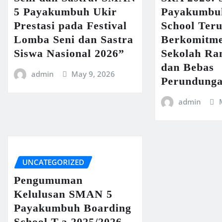
5 Payakumbuh Ukir
Payakumbu
Prestasi pada Festival
School Ter
Lomba Seni dan Sastra
Berkomitme
Siswa Nasional 2026”
Sekolah R
dan Bebas
admin
May 9, 2026
Perundung
admin
UNCATEGORIZED
Pengumuman
Kelulusan SMAN 5
Payakumbuh Boarding
School T.a 2025/2026