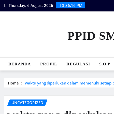
Skip
Thursday, 6 August 2026
3:36:16 PM
to
content
PPID S
BERANDA
PROFIL
REGULASI
S.O.P
Home
waktu yang diperlukan dalam memenuhi setiap 
UNCATEGORIZED