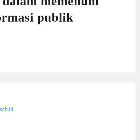
n dalam memenuhi
ormasi publik
sch.id