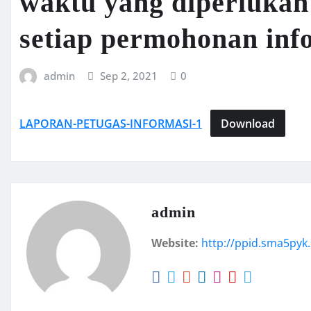
waktu yang diperluka
setiap permohonan inf
admin
Sep 2, 2021
0
LAPORAN-PETUGAS-INFORMASI-1
Download
admin
Website:
http://ppid.sma5pyk.