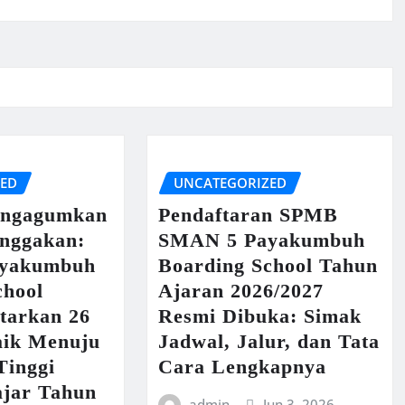
ZED
UNCATEGORIZED
engagumkan
Pendaftaran SPMB
nggakan:
SMAN 5 Payakumbuh
yakumbuh
Boarding School Tahun
chool
Ajaran 2026/2027
tarkan 26
Resmi Dibuka: Simak
aik Menuju
Jadwal, Jalur, dan Tata
Tinggi
Cara Lengkapnya
ajar Tahun
admin
Jun 3, 2026