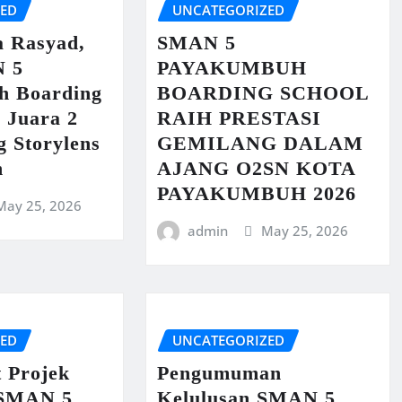
ZED
UNCATEGORIZED
a Rasyad,
SMAN 5
N 5
PAYAKUMBUH
h Boarding
BOARDING SCHOOL
 Juara 2
RAIH PRESTASI
g Storylens
GEMILANG DALAM
n
AJANG O2SN KOTA
PAYAKUMBUH 2026
May 25, 2026
admin
May 25, 2026
ZED
UNCATEGORIZED
t Projek
Pengumuman
 SMAN 5
Kelulusan SMAN 5