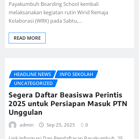
Payakumbuh Boarding School kembali
melaksanakan kegiatan rutin Wirid Remaja
Kolaborasi (WRK) pada Sabtu,…
READ MORE
HEADLINE NEWS
INFO SEKOLAH
UNCATEGORIZED
Segera Daftar Beasiswa Perintis
2025 untuk Persiapan Masuk PTN
Unggulan
admin
Sep 25, 2025
0
Link Informasi Dan Pendaftaran Payakumbuh, 25