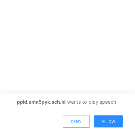
ppid.sma5pyk.sch.id
wants to play speech
DENY
ALLOW