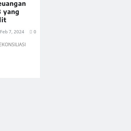
euangan
3 yang
dit
Feb 7, 2024
0
EKONSILIASI