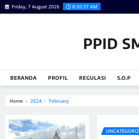
Skip
Friday, 7 August 2026
8:20:38 AM
to
content
PPID S
BERANDA
PROFIL
REGULASI
S.O.P
Home
2024
February
UNCATEGORI