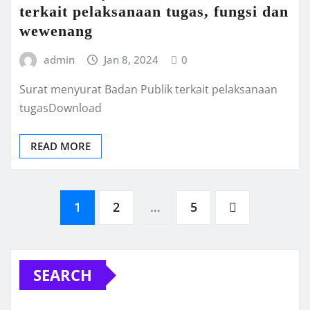
terkait pelaksanaan tugas, fungsi dan
wewenang
admin
Jan 8, 2024
0
Surat menyurat Badan Publik terkait pelaksanaan
tugasDownload
READ MORE
Posts
1
2
…
5
pagination
SEARCH