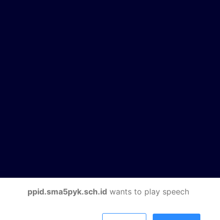
ppid.sma5pyk.sch.id
wants to play speech