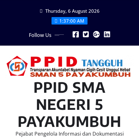
Skip
Thursday, 6 August 2026
to
content
1:37:01 AM
Follow Us
PPID SMA
NEGERI 5
PAYAKUMBUH
Pejabat Pengelola Informasi dan Dokumentasi