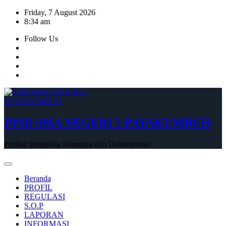
Skip
Friday, 7 August 2026
to
8:34 am
content
Follow Us
PPID SMA NEGERI 5 PAYAKUMBUH
Pejabat Pengelola Informasi dan Dokumentasi
Beranda
PROFIL
REGULASI
S.O.P
LAPORAN
INFORMASI