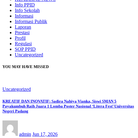
Info PPID
Info Sekolah
Informasi
Informasi Publik
Laporan
Prestasi
Profil
Regulasi
SOP PPID
Uncategorized
YOU MAY HAVE MISSED
Uncategorized
KREATIF DAN INOVATIF: Sadira Nahiya Vianka, Siswi SMAN 5
Payakumbuh Raih Juara 1 Lomba Poster Nasional ‘Litera Fest’ Universitas
Negeri Padang
admin
Jun 17, 2026