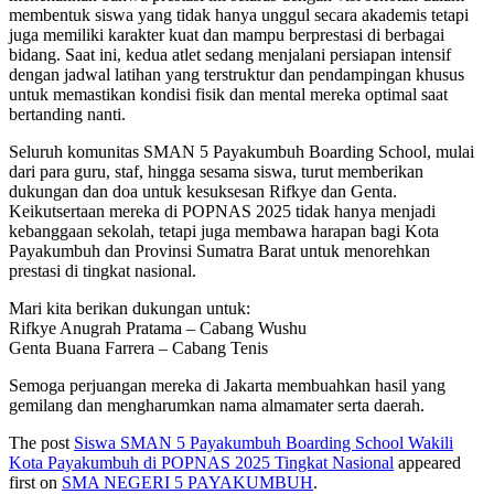
membentuk siswa yang tidak hanya unggul secara akademis tetapi
juga memiliki karakter kuat dan mampu berprestasi di berbagai
bidang. Saat ini, kedua atlet sedang menjalani persiapan intensif
dengan jadwal latihan yang terstruktur dan pendampingan khusus
untuk memastikan kondisi fisik dan mental mereka optimal saat
bertanding nanti.
Seluruh komunitas SMAN 5 Payakumbuh Boarding School, mulai
dari para guru, staf, hingga sesama siswa, turut memberikan
dukungan dan doa untuk kesuksesan Rifkye dan Genta.
Keikutsertaan mereka di POPNAS 2025 tidak hanya menjadi
kebanggaan sekolah, tetapi juga membawa harapan bagi Kota
Payakumbuh dan Provinsi Sumatra Barat untuk menorehkan
prestasi di tingkat nasional.
Mari kita berikan dukungan untuk:
Rifkye Anugrah Pratama – Cabang Wushu
Genta Buana Farrera – Cabang Tenis
Semoga perjuangan mereka di Jakarta membuahkan hasil yang
gemilang dan mengharumkan nama almamater serta daerah.
The post
Siswa SMAN 5 Payakumbuh Boarding School Wakili
Kota Payakumbuh di POPNAS 2025 Tingkat Nasional
appeared
first on
SMA NEGERI 5 PAYAKUMBUH
.