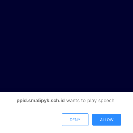
ppid.sma5pyk.sch.id
wants to play speech
DENY
ALLOW