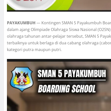
PAYAKUMBUH
— Kontingen SMAN 5 Payakumbuh Board
dalam ajang Olimpiade Olahraga Siswa Nasional (O2SN)
olahraga tahunan antar-pelajar tersebut, SMAN 5 Paya
terbaiknya untuk berlaga di dua cabang olahraga (cabor),
kategori putra maupun putri.