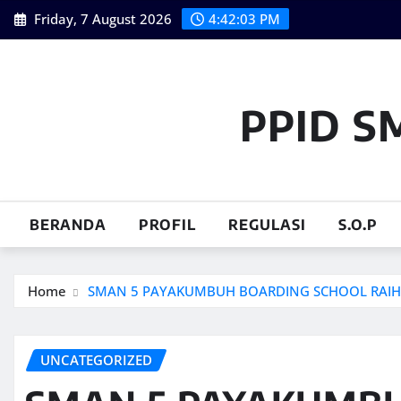
Skip
Friday, 7 August 2026
4:42:05 PM
to
content
PPID S
BERANDA
PROFIL
REGULASI
S.O.P
Home
SMAN 5 PAYAKUMBUH BOARDING SCHOOL RAIH 
UNCATEGORIZED