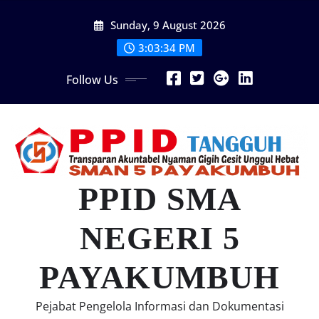
Skip
Sunday, 9 August 2026
to
content
3:03:35 PM
Follow Us
PPID SMA
NEGERI 5
PAYAKUMBUH
Pejabat Pengelola Informasi dan Dokumentasi