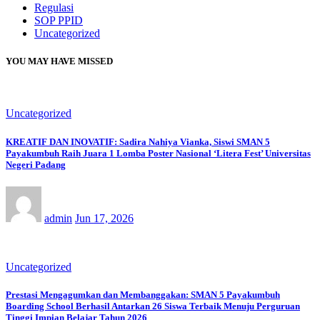
Regulasi
SOP PPID
Uncategorized
YOU MAY HAVE MISSED
Uncategorized
KREATIF DAN INOVATIF: Sadira Nahiya Vianka, Siswi SMAN 5
Payakumbuh Raih Juara 1 Lomba Poster Nasional ‘Litera Fest’ Universitas
Negeri Padang
admin
Jun 17, 2026
Uncategorized
Prestasi Mengagumkan dan Membanggakan: SMAN 5 Payakumbuh
Boarding School Berhasil Antarkan 26 Siswa Terbaik Menuju Perguruan
Tinggi Impian Belajar Tahun 2026