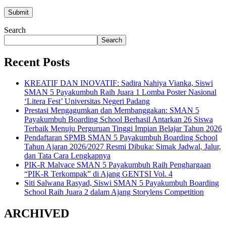
Search
Search
Recent Posts
KREATIF DAN INOVATIF: Sadira Nahiya Vianka, Siswi
SMAN 5 Payakumbuh Raih Juara 1 Lomba Poster Nasional
‘Litera Fest’ Universitas Negeri Padang
Prestasi Mengagumkan dan Membanggakan: SMAN 5
Payakumbuh Boarding School Berhasil Antarkan 26 Siswa
Terbaik Menuju Perguruan Tinggi Impian Belajar Tahun 2026
Pendaftaran SPMB SMAN 5 Payakumbuh Boarding School
Tahun Ajaran 2026/2027 Resmi Dibuka: Simak Jadwal, Jalur,
dan Tata Cara Lengkapnya
PIK-R Malvace SMAN 5 Payakumbuh Raih Penghargaan
“PIK-R Terkompak” di Ajang GENTSI Vol. 4
Siti Salwana Rasyad, Siswi SMAN 5 Payakumbuh Boarding
School Raih Juara 2 dalam Ajang Storylens Competition
ARCHIVED