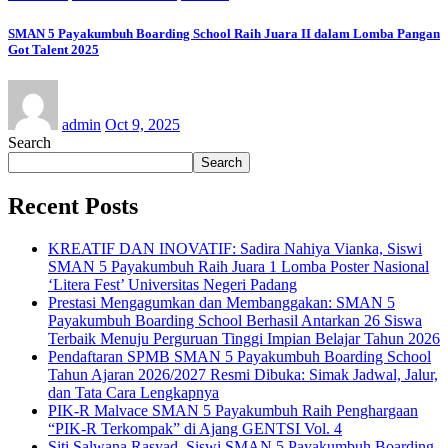
SMAN 5 Payakumbuh Boarding School Raih Juara II dalam Lomba Pangan
Got Talent 2025
admin
Oct 9, 2025
Search
Search
Recent Posts
KREATIF DAN INOVATIF: Sadira Nahiya Vianka, Siswi
SMAN 5 Payakumbuh Raih Juara 1 Lomba Poster Nasional
‘Litera Fest’ Universitas Negeri Padang
Prestasi Mengagumkan dan Membanggakan: SMAN 5
Payakumbuh Boarding School Berhasil Antarkan 26 Siswa
Terbaik Menuju Perguruan Tinggi Impian Belajar Tahun 2026
Pendaftaran SPMB SMAN 5 Payakumbuh Boarding School
Tahun Ajaran 2026/2027 Resmi Dibuka: Simak Jadwal, Jalur,
dan Tata Cara Lengkapnya
PIK-R Malvace SMAN 5 Payakumbuh Raih Penghargaan
“PIK-R Terkompak” di Ajang GENTSI Vol. 4
Siti Salwana Rasyad, Siswi SMAN 5 Payakumbuh Boarding