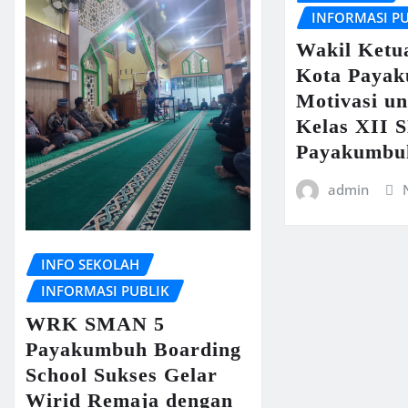
INFORMASI P
Wakil Ket
Kota Payak
Motivasi un
Kelas XII
Payakumbu
admin
INFO SEKOLAH
INFORMASI PUBLIK
WRK SMAN 5
Payakumbuh Boarding
School Sukses Gelar
Wirid Remaja dengan