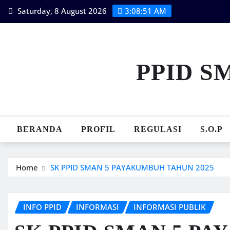
Skip
Saturday, 8 August 2026
3:08:52 AM
to
content
PPID S
BERANDA
PROFIL
REGULASI
S.O.P
Home
SK PPID SMAN 5 PAYAKUMBUH TAHUN 2025
INFO PPID
INFORMASI
INFORMASI PUBLIK