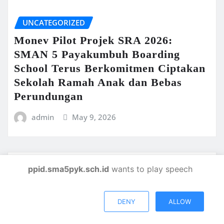
UNCATEGORIZED
Monev Pilot Projek SRA 2026:
SMAN 5 Payakumbuh Boarding
School Terus Berkomitmen Ciptakan
Sekolah Ramah Anak dan Bebas
Perundungan
admin
May 9, 2026
ppid.sma5pyk.sch.id
wants to play speech
UNCATEGORIZED
Pengumuman Kelulusan SMAN 5
DENY
ALLOW
Payakumbuh Boarding School T.a