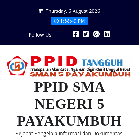
Skip
Thursday, 6 August 2026
to
content
1:58:50 PM
Follow Us
PPID SMA
NEGERI 5
PAYAKUMBUH
Pejabat Pengelola Informasi dan Dokumentasi