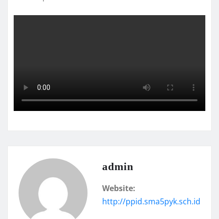
admin
Website:
http://ppid.sma5pyk.sch.id