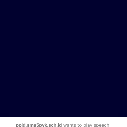
ppid.sma5pyk.sch.id
wants to play speech