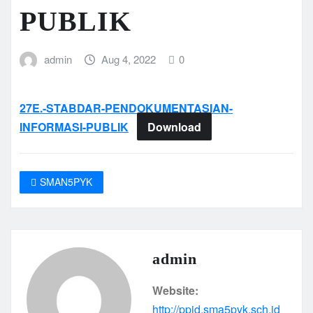
PUBLIK
admin
Aug 4, 2022
0
27E.-STABDAR-PENDOKUMENTASIAN-
INFORMASI-PUBLIK
Download
SMAN5PYK
admin
Website:
http://ppid.sma5pyk.sch.id