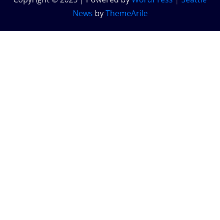
News
by
ThemeArile