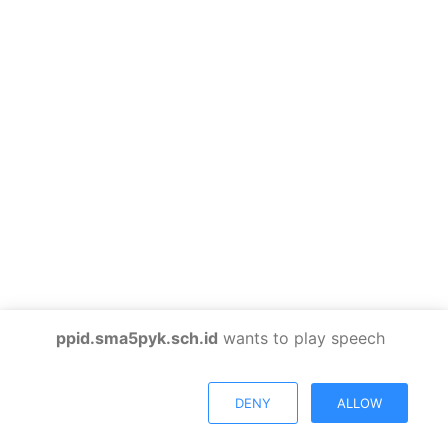
ppid.sma5pyk.sch.id
wants to play speech
DENY
ALLOW