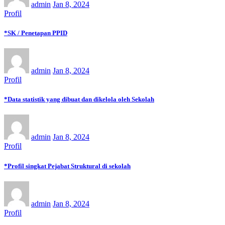
admin
Jan 8, 2024
Profil
*SK / Penetapan PPID
admin
Jan 8, 2024
Profil
*Data statistik yang dibuat dan dikelola oleh Sekolah
admin
Jan 8, 2024
Profil
*Profil singkat Pejabat Struktural di sekolah
admin
Jan 8, 2024
Profil