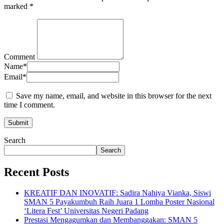
marked
*
Comment
Name
*
Email
*
Save my name, email, and website in this browser for the next
time I comment.
Search
Search
Recent Posts
KREATIF DAN INOVATIF: Sadira Nahiya Vianka, Siswi
SMAN 5 Payakumbuh Raih Juara 1 Lomba Poster Nasional
‘Litera Fest’ Universitas Negeri Padang
Prestasi Mengagumkan dan Membanggakan: SMAN 5