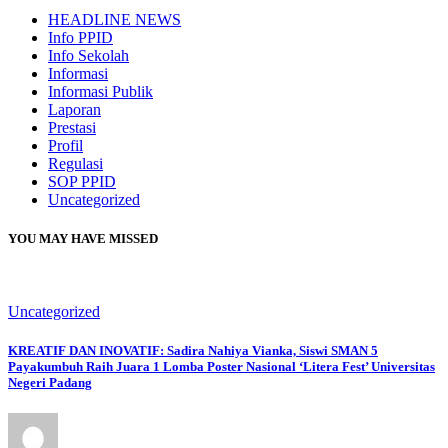
HEADLINE NEWS
Info PPID
Info Sekolah
Informasi
Informasi Publik
Laporan
Prestasi
Profil
Regulasi
SOP PPID
Uncategorized
YOU MAY HAVE MISSED
Uncategorized
KREATIF DAN INOVATIF: Sadira Nahiya Vianka, Siswi SMAN 5
Payakumbuh Raih Juara 1 Lomba Poster Nasional ‘Litera Fest’ Universitas
Negeri Padang