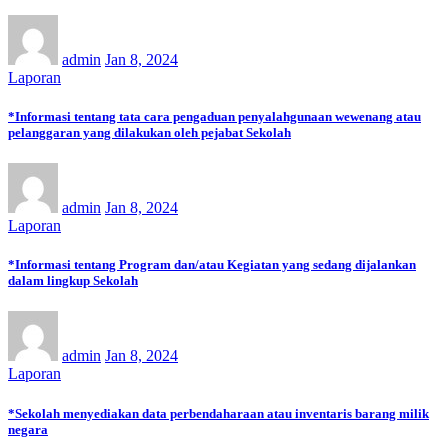
admin
Jan 8, 2024
Laporan
*Informasi tentang tata cara pengaduan penyalahgunaan wewenang atau
pelanggaran yang dilakukan oleh pejabat Sekolah
admin
Jan 8, 2024
Laporan
*Informasi tentang Program dan/atau Kegiatan yang sedang dijalankan
dalam lingkup Sekolah
admin
Jan 8, 2024
Laporan
*Sekolah menyediakan data perbendaharaan atau inventaris barang milik
negara