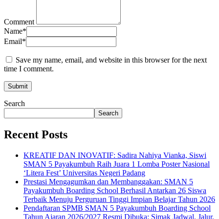
Comment
Name
*
Email
*
Save my name, email, and website in this browser for the next
time I comment.
Search
Search
Recent Posts
KREATIF DAN INOVATIF: Sadira Nahiya Vianka, Siswi
SMAN 5 Payakumbuh Raih Juara 1 Lomba Poster Nasional
‘Litera Fest’ Universitas Negeri Padang
Prestasi Mengagumkan dan Membanggakan: SMAN 5
Payakumbuh Boarding School Berhasil Antarkan 26 Siswa
Terbaik Menuju Perguruan Tinggi Impian Belajar Tahun 2026
Pendaftaran SPMB SMAN 5 Payakumbuh Boarding School
Tahun Ajaran 2026/2027 Resmi Dibuka: Simak Jadwal, Jalur,