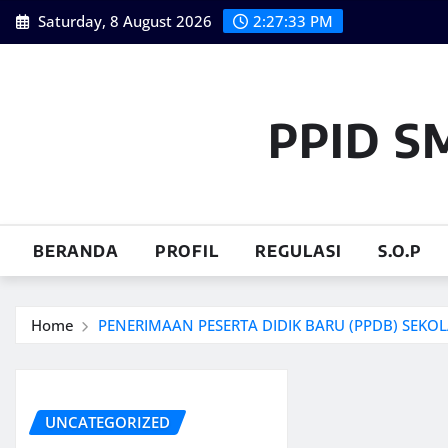
Skip
Saturday, 8 August 2026
2:27:34 PM
to
content
PPID S
BERANDA
PROFIL
REGULASI
S.O.P
Home
PENERIMAAN PESERTA DIDIK BARU (PPDB) SEK
UNCATEGORIZED