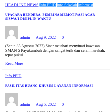
HEADLINE NEWS
Info PPID
Info Sekolah
Informasi
UPACARA BENDERA, PEMBINA MEMOTIVASI AGAR
SISWA/I DISIPLIN WAKTU
admin
Aug 9, 2022
0
(Senin / 8 Agustus 2022) Sinar matahari menyinari kawasan
SMAN 5 Payakumbuh dengan sangat terik dan cerah merekah,
tepat pukul…
Read More
Info PPID
FASILITAS RUANG KHUSUS LAYANAN INFORMASI
admin
Aug 5, 2022
0